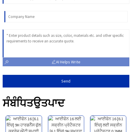
AI Helps Write
Send
ਸੰਬੰਧਿਤ
ਉਤਪਾਦ